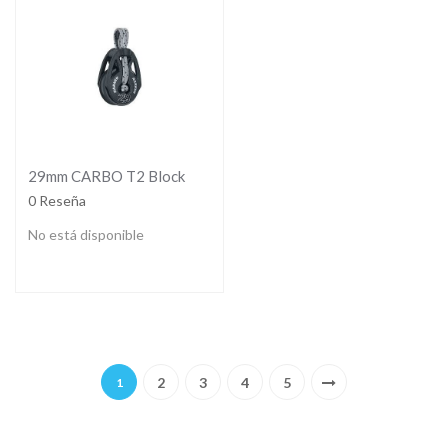
29mm CARBO T2 Block
0 Reseña
No está disponible
Página
Actualmente estás leyendo página
Página
Página
Página
Página
Página
Siguiente
2
3
4
5
1