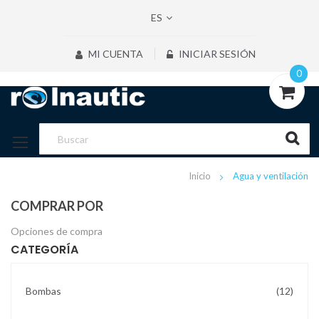
ES
MI CUENTA
INICIAR SESIÓN
0
Inicio
Agua y ventilación
COMPRAR POR
Opciones de compra
CATEGORÍA
artícu
Bombas
12