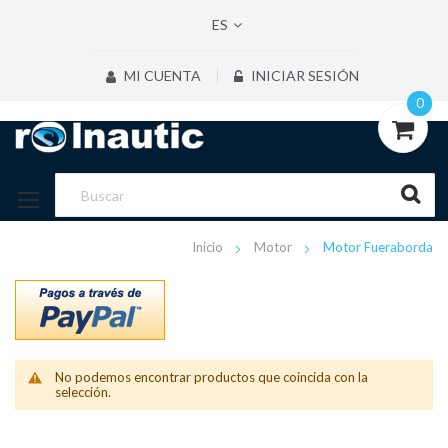
ES
MI CUENTA
INICIAR SESIÓN
0
Inicio
Motor
Motor Fueraborda
No podemos encontrar productos que coincida con la
selección.