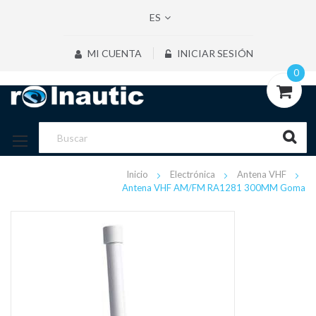
ES
MI CUENTA
INICIAR SESIÓN
0
Inicio
Electrónica
Antena VHF
Antena VHF AM/FM RA1281 300MM Goma
Saltar
al
final
de
la
galería
de
imágenes