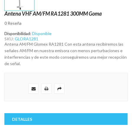
Saltar
Antena VHF AM/FM RA1281 300MM Goma
al
comienzo
0 Reseña
de
la
galería
Disponibilidad:
Disponible
de
SKU:
GLORA1281
imágenes
Antena AM/FM Glomex RA1281 Con esta antena recibiremos las
señales AM/FM en nuestra emisora con menos perturbaciones e
interferencias y de este modo conseguiremos una mejor recepción
de señal.
DETALLES