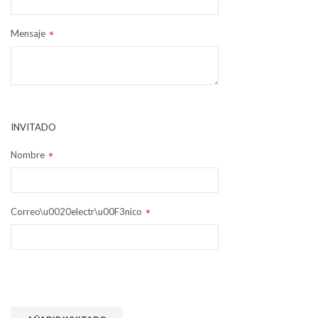
Mensaje
INVITADO
Nombre
Correo\u0020electr\u00F3nico