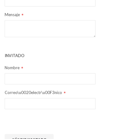
Mensaje
INVITADO
Nombre
Correo\u0020electr\u00F3nico