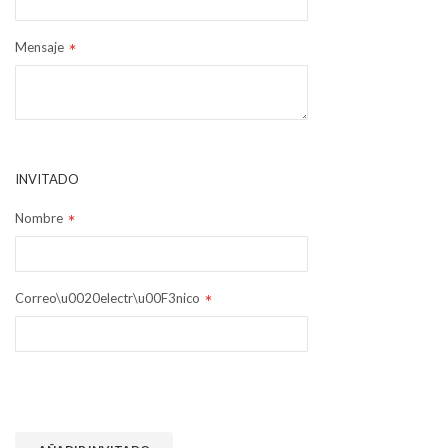
Mensaje
INVITADO
Nombre
Correo\u0020electr\u00F3nico