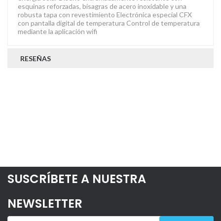
esquinas reforzadas, bisagras de acero inoxidable y una
robusta tapa con revestimiento Electrónica especial CFX
con pantalla digital de temperatura Control de temperatura
mediante la aplicación wifi
RESEÑAS
SUSCRÍBETE A NUESTRA
NEWSLETTER