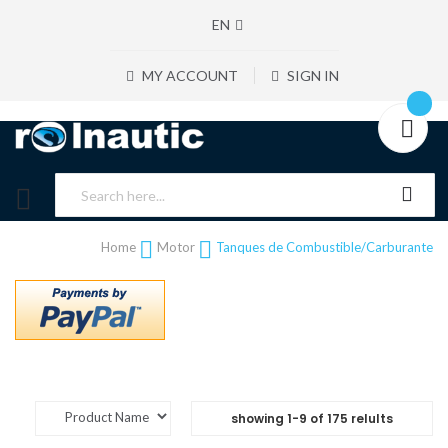
EN
MY ACCOUNT
SIGN IN
Home
Motor
Tanques de Combustible/Carburante
showing
1
-
9
of
175
relults